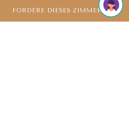
FORDERE DIESES ZIMMER AN.
Standard Doppel
WÄRME UND ESSENTIELLER STIL
Ideal für diejenigen, die auf kleinem Raum
nicht auf Funktionalität und Ästhetik
verzichten möchten, bieten die
standard
doppel-Zimmer einladende
, warme
Umgebungen mit einem essentiellen Stil. Die